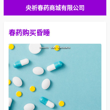
央祈春药商城有限公司
春药购买昏睡